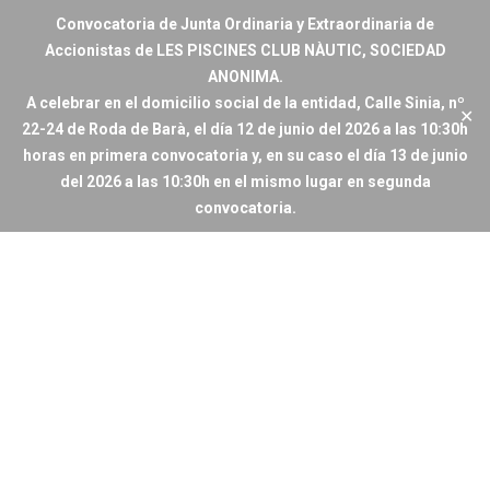
Convocatoria de Junta Ordinaria y Extraordinaria de
Accionistas de LES PISCINES CLUB NÀUTIC, SOCIEDAD
ANONIMA.
A celebrar en el domicilio social de la entidad, Calle Sinia, nº
✕
22-24 de Roda de Barà, el día 12 de junio del 2026 a las 10:30h
horas en primera convocatoria y, en su caso el día 13 de junio
del 2026 a las 10:30h en el mismo lugar en segunda
convocatoria.
Inicio
/
El CLUB
/
Hazte Socio
Hazte Socio