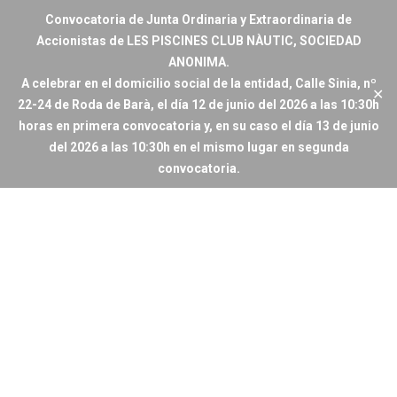
Convocatoria de Junta Ordinaria y Extraordinaria de
Accionistas de LES PISCINES CLUB NÀUTIC, SOCIEDAD
ANONIMA.
A celebrar en el domicilio social de la entidad, Calle Sinia, nº
✕
22-24 de Roda de Barà, el día 12 de junio del 2026 a las 10:30h
horas en primera convocatoria y, en su caso el día 13 de junio
del 2026 a las 10:30h en el mismo lugar en segunda
convocatoria.
Inicio
/
Actividades sociales
/
SANT JOAN 2020
SANT JOAN 2020